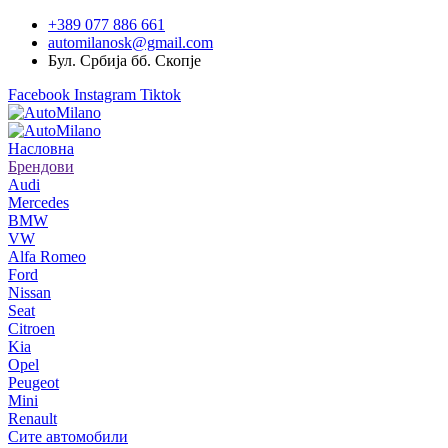
+389 077 886 661
automilanosk@gmail.com
Бул. Србија бб. Скопје
Facebook
Instagram
Tiktok
Насловна
Брендови
Audi
Mercedes
BMW
VW
Alfa Romeo
Ford
Nissan
Seat
Citroen
Kia
Opel
Peugeot
Mini
Renault
Сите автомобили