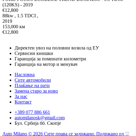
(120KS) - 2019
€12,800
88kw
,
1.5 TDCI
,
2019
153,000 км
€12,800
Директен увоз на половни возила од ЕУ
Сервисни книшки
Гаранција за поминати километри
Гаранција на мотор и менувач
Насловна
Сите автомобили
Плаќање на рати
Замена старо за ново
За нас
Контакт
+389 077 886 661
automilanosk@gmail.com
Бул. Србија бб. Скопје
Auto Milano © 2026 Сите права се задржани. Подржано од ♡