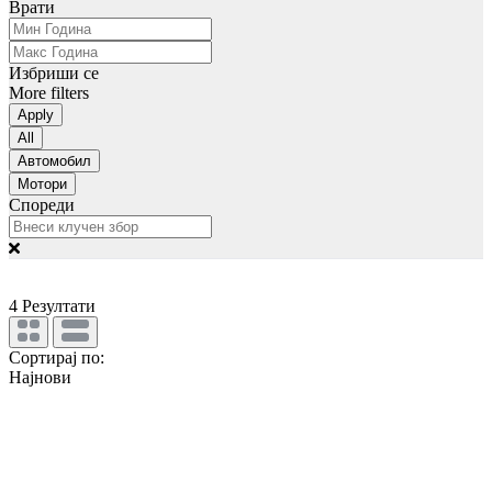
Врати
Избриши се
More filters
Apply
All
Автомобил
Мотори
Спореди
4
Резултати
Сортирај по:
Најнови