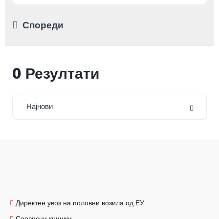
Спореди
0
Резултати
Најнови
Директен увоз на половни возила од ЕУ
Сервисни книшки