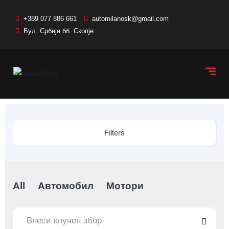
+389 077 886 661
automilanosk@gmail.com
Бул. Србија бб. Скопје
Filters
All
Автомобил
Мотори