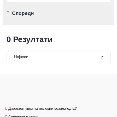
Спореди
0
Резултати
Најнови
Директен увоз на половни возила од ЕУ
Сервисни книшки