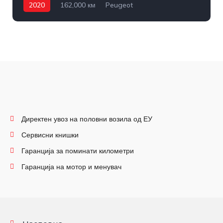
2020
162,000 км
Peugeot
Директен увоз на половни возила од ЕУ
Сервисни книшки
Гаранција за поминати километри
Гаранција на мотор и менувач