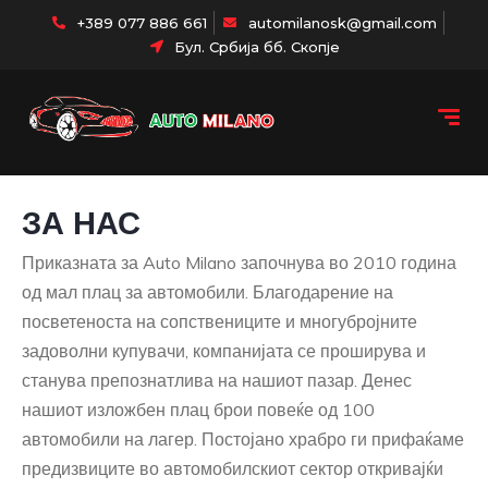
+389 077 886 661
automilanosk@gmail.com
Бул. Србија бб. Скопје
ЗА НАС
Приказната за Auto Milano започнува во 2010 година
од мал плац за автомобили. Благодарение на
посветеноста на сопствениците и многубројните
задоволни купувачи, компанијата се проширува и
станува препознатлива на нашиот пазар. Денес
нашиот изложбен плац брои повеќе од 100
автомобили на лагер. Постојано храбро ги прифаќаме
предизвиците во автомобилскиот сектор откривајќи