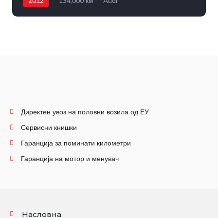
2012
134,000 км
Audi
Директен увоз на половни возила од ЕУ
Сервисни книшки
Гаранција за поминати километри
Гаранција на мотор и менувач
Насловна