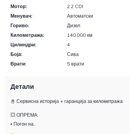
Мотор:
2.2 CDI
Менувач:
Автоматски
Гориво:
Дизел
Километража:
140,000 км
Цилиндри:
4
Боја:
Сива
Врати:
5 врати
Детали
📓 Сервисна историја + гаранција за километража
💥 ОПРЕМА:
▪
Погон на…