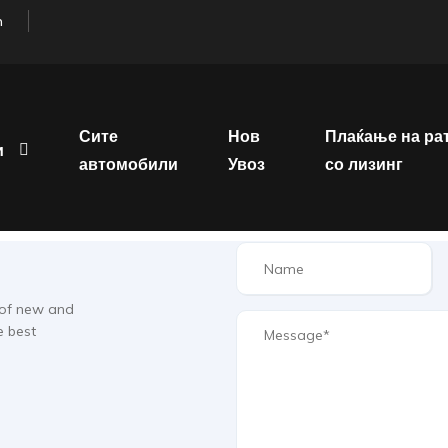
m
Сите
Нов
Плаќање на ра
и
автомобили
Увоз
со лизинг
 of new and
e best