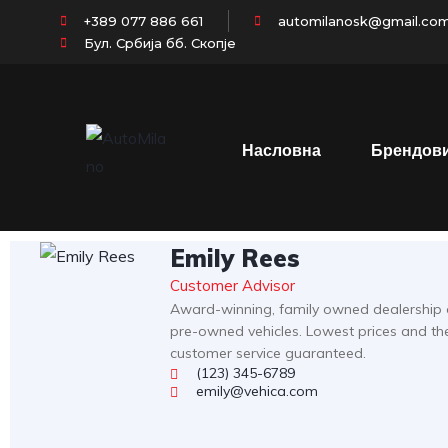
+389 077 886 661
automilanosk@gmail.co
Бул. Србија бб. Скопје
Насловна
Брендов
Emily Rees
Customer Advisor
Award-winning, family owned dealership
pre-owned vehicles. Lowest prices and th
customer service guaranteed.
(123) 345-6789
emily@vehica.com