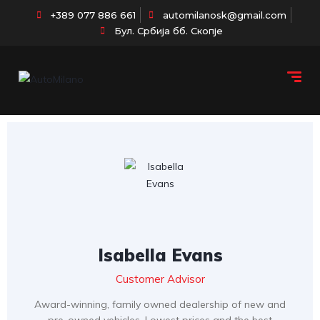
+389 077 886 661
automilanosk@gmail.com
Бул. Србија бб. Скопје
Isabella Evans
Customer Advisor
Award-winning, family owned dealership of new and