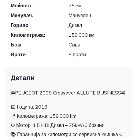
Моќност:
75kw
Менувач:
Мануелен
Гориво:
Дизел
Километража:
159,000 км
Боја:
Сива
Врати:
5 врати
Детали
🚘PEUGEOT 2008 Crossover ALLURE BUSINESS🚘
📅 Година: 2018
📍 Километража: 159.000 km
⚙️ Мотор: 1.5 HDi Дизел – 75kW/6 брзини
📚 Гаранција за километри со сервисна книшка.
<