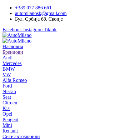
+389 077 886 661
automilanosk@gmail.com
Бул. Србија бб. Скопје
Facebook
Instagram
Tiktok
Насловна
Брендови
Audi
Mercedes
BMW
VW
Alfa Romeo
Ford
Nissan
Seat
Citroen
Kia
Opel
Peugeot
Mini
Renault
Сите автомобили