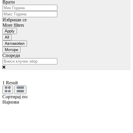
Врати
Избриши се
More filters
Apply
All
Автомобил
Мотори
Спореди
1
Result
Сортирај по:
Најнови